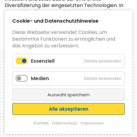
Diversifizierung der eingesetzten Technologien. In
Deutschland hat OEG erfolgreich ein Portfolio von
rund 300 MW an Solar- und Windkraftanlagen
Cookie- und Datenschutzhinweise
aufgebaut, die sich derzeit in Betrieb oder im Bau
befinden. OEG plant, bis 2027 rund 1 Milliarde Euro in
Diese Webseite verwendet Cookies, um
erneuerbare Energieprojekte in Deutschland zu
bestimmte Funktionen zu ermöglichen und
investieren.
das Angebot zu verbessern.
Essenziell
Details einblenden
MN projects GmbH
Medien
Details einblenden
Startseite
Datenschutz
Auswahl speichern
Impressum
Kontakt
Alle akzeptieren
Cookie-Einstellung
Kontakt
Datenschutz
Impressum
© Copyright 2026